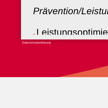
Prävention/Leist
Leistungsoptimi
Aufbautraining (
Datenschutzerklärung
Erhaltung bzw. 
Bewegungsfreihei
schnellere Rege
vorbeugende Ge
Dysbalancen früh
und ihnen entge