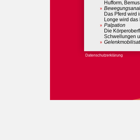
Hufform, Bemusk
Bewegungsanal
Das Pferd wird 
Longe wird das 
Palpation
Die Körperoberf
Schwellungen u
Gelenkmobilisat
Die Gelenke der
Bewegungseinsc
Datenschutzerklärung
mit Techniken d
nach dem jeweil
Equipmentchec
Je nach Befund 
Hund
Eine Erstuntersu
besteht im Allgem
Anamnese
Beinhaltet die 
Hund.