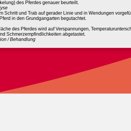
elung) des Pferdes genauer beurteilt.
yse
im Schritt und Trab auf gerader Linie und in Wendungen vorgefüh
Pferd in den Grundgangarten begutachtet.
läche des Pferdes wird auf Verspannungen, Temperaturuntersc
nd Schmerzempfindlichkeiten abgetastet.
ion / Behandlung
 Extremitäten und der Wirbelsäule werden auf funktionelle
hränkungen überprüft. Das in seiner Bewegung eingeschränkt
er manuellen Therapie behandelt. Weitere Therapiemöglichkeite
igen Krankheitsbild.
k
werden Sattel und Zaumzeug auf ihre Passform kontrolliert.
chung inklusive der anschließenden Behandlung dauert ca
einen aus:
tierärztliche Krankheitsgeschichte sowie Auffälligkeiten beim U