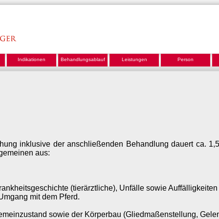
Indikationen
Behandlungsablauf
Leistungen
Person
chung inklusive der anschließenden Behandlung dauert ca. 1,
lgemeinen aus:
rankheitsgeschichte (tierärztliche), Unfälle sowie Auffälligkeit
 Umgang mit dem Pferd.
gemeinzustand sowie der Körperbau (Gliedmaßenstellung, Gele