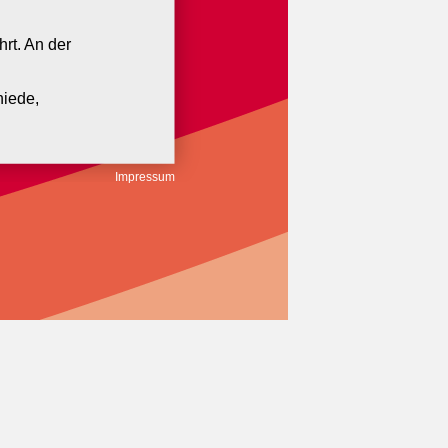
rt. An der
hiede,
e Gelenk wird
Impressum
n richten sich
. 1 Stunde und
mgang mit dem